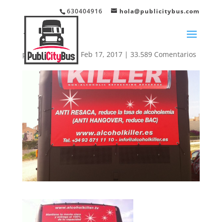
630404916
hola@publicitybus.com
127
por
webmaster
|
Feb 17, 2017
|
33.589 Comentarios